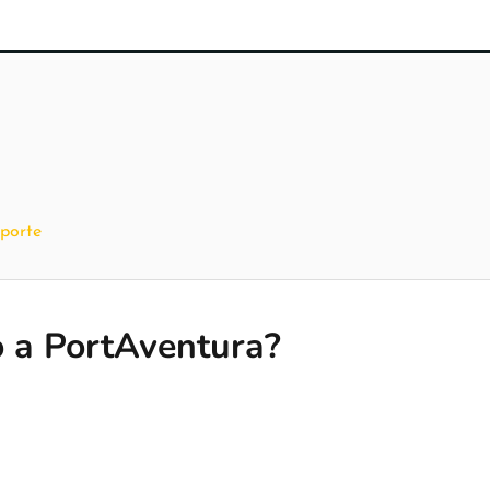
sporte
o a PortAventura?